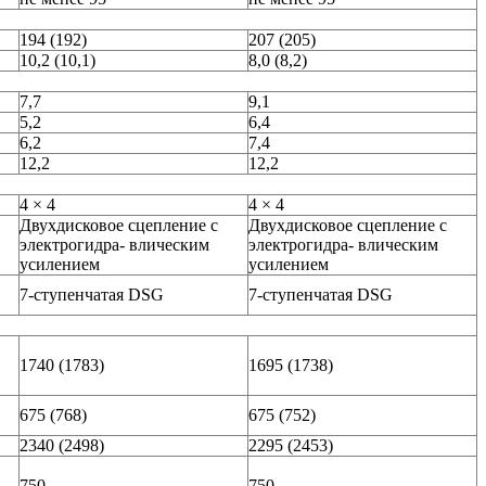
194 (192)
207 (205)
10,2 (10,1)
8,0 (8,2)
7,7
9,1
5,2
6,4
6,2
7,4
12,2
12,2
4 × 4
4 × 4
Двухдисковое сцепление с
Двухдисковое сцепление с
электрогидра- влическим
электрогидра- влическим
усилением
усилением
7-ступенчатая DSG
7-ступенчатая DSG
1740 (1783)
1695 (1738)
675 (768)
675 (752)
2340 (2498)
2295 (2453)
750
750