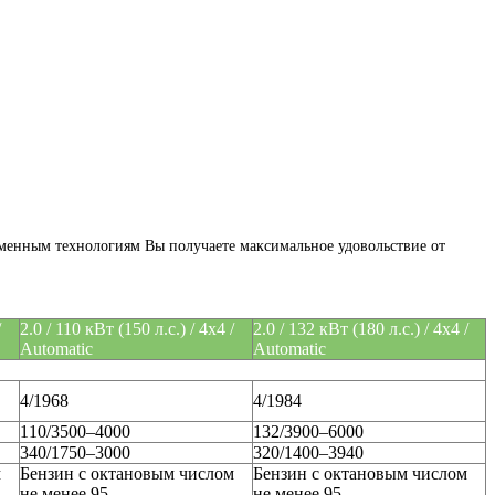
еменным технологиям Вы получаете максимальное удовольствие от
/
2.0 / 110 кВт (150 л.с.) / 4х4 /
2.0 / 132 кВт (180 л.с.) / 4х4 /
Automatic
Automatic
4/1968
4/1984
110/3500–4000
132/3900–6000
340/1750–3000
320/1400–3940
м
Бензин с октановым числом
Бензин с октановым числом
не менее 95
не менее 95