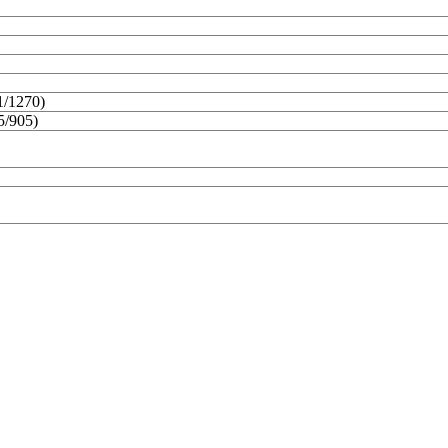
1/1270)
5/905)