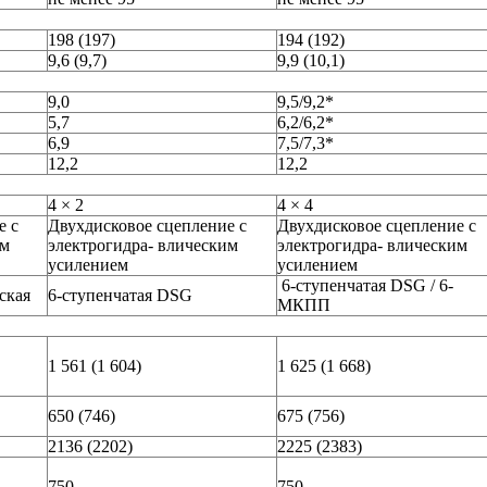
198 (197)
194 (192)
9,6 (9,7)
9,9 (10,1)
9,0
9,5/9,2*
5,7
6,2/6,2*
6,9
7,5/7,3*
12,2
12,2
4 × 2
4 × 4
е с
Двухдисковое сцепление с
Двухдисковое сцепление с
им
электрогидра- влическим
электрогидра- влическим
усилением
усилением
6-ступенчатая DSG / 6-
ская
6-ступенчатая DSG
МКПП
1 561 (1 604)
1 625 (1 668)
650 (746)
675 (756)
2136 (2202)
2225 (2383)
750
750