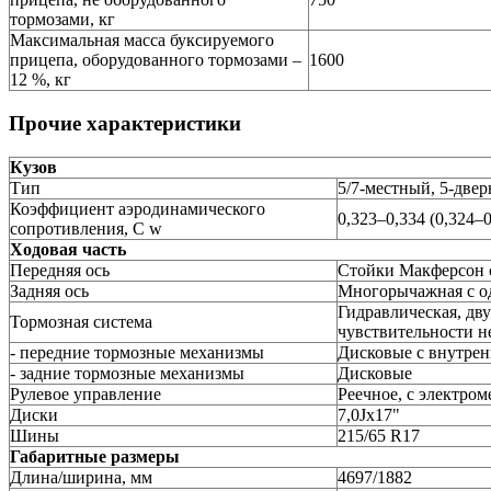
тормозами, кг
Максимальная масса буксируемого
прицепа, оборудованного тормозами –
1600
12 %, кг
Прочие характеристики
Кузов
Тип
5/7-местный, 5-две
Коэффициент аэродинамического
0,323–0,334 (0,324–
сопротивления, C w
Ходовая часть
Передняя ось
Стойки Макферсон 
Задняя ось
Многорычажная с о
Гидравлическая, дв
Тормозная система
чувствительности н
- передние тормозные механизмы
Дисковые с внутре
- задние тормозные механизмы
Дисковые
Рулевое управление
Реечное, с электро
Диски
7,0Jx17"
Шины
215/65 R17
Габаритные размеры
Длина/ширина, мм
4697/1882