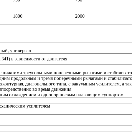
1800
2000
рный, универсал
0,341) в зависимости от двигателя
с нижними треугольными поперечными рычагами и стабилизато
дним продольным и тремя поперечными рычагами и стабилизат
ухконтурная, диагонального типа, с вакуумным усилителем, а т
епосредственно во время движения
нним охлаждением и однопоршневым плавающим суппортом
механическим усилителем