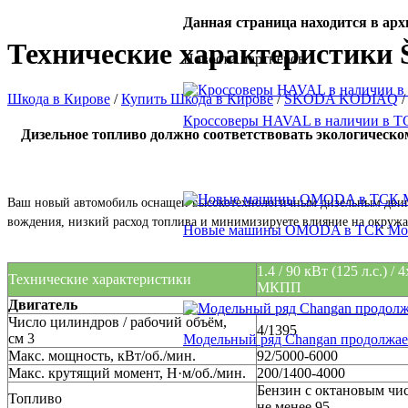
Данная страница находится в арх
Технические характеристик
Новости партнеров
Шкода в Кирове
/
Купить Шкода в Кирове
/
ŠKODA KODIAQ
/
Кроссоверы HAVAL в наличии в Т
Дизельное топливо должно соответствовать экологическо
Ваш новый автомобиль оснащен высокотехнологичным дизельным двигат
вождения, низкий расход топлива и минимизируете влияние на окруж
Новые машины OMODA в ТСК Мо
1.4 / 90 кВт (125 л.с.) / 4
Технические характеристики
МКПП
Двигатель
Число цилиндров / рабочий объём,
4/1395
см 3
Модельный ряд Changan продолжае
Макс. мощность, кВт/об./мин.
92/5000-6000
Макс. крутящий момент, Н·м/об./мин.
200/1400-4000
Бензин с октановым чи
Топливо
не менее 95