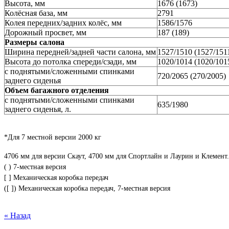
Высота, мм
1676 (1673)
Колёсная база, мм
2791
Колея передних/задних колёс, мм
1586/1576
Дорожный просвет, мм
187 (189)
Размеры салона
Ширина передней/задней части салона, мм
1527/1510 (1527/151
Высота до потолка спереди/сзади, мм
1020/1014 (1020/101
с поднятыми/сложенными спинками
720/2065 (270/2005)
заднего сиденья
Объем багажного отделения
с поднятыми/сложенными спинками
635/1980
заднего сиденья, л.
*Для 7 местной версии 2000 кг
4706 мм для версии Скаут, 4700 мм для Спортлайн и Лаурин и Клемент.
( ) 7-местная версия
[ ] Механическая коробка передач
([ ]) Механическая коробка передач, 7-местная версия
« Назад