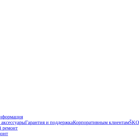
нформация
 аксессуары
Гарантия и поддержка
Корпоративным клиентам
ŠKO
й ремонт
монт