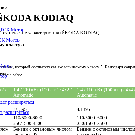
иве
и ŠKODA KODIAQ
Технические характеристики ŠKODA KODIAQ
СК Мотор
му классу 5
елем, который соответствует экологическому классу 5.
Благодаря совр
ающую среду
тор
x2 /
1.4 / 110 кВт (150 л.с.) / 4x2 /
1.4 / 110 кВт (150 л.с.) / 4x4 
Automatic
Automatic
4/1395
4/1395
т расширяться
110/5000-6000
110/5000–6000
250/1500-3500
250/1500–3500
слом
Бензин с октановым числом
Бензин с октановым число
не менее 95
не менее 95