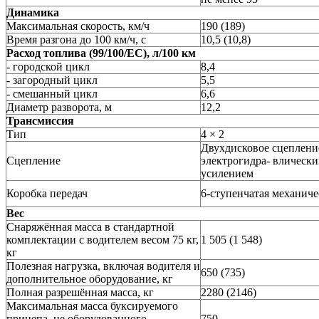
Динамика
Максимальная скорость, км/ч
190 (189)
Время разгона до 100 км/ч, с
10,5 (10,8)
Расход топлива (99/100/EC), л/100 км
- городской цикл
8,4
- загородный цикл
5,5
- смешанный цикл
6,6
Диаметр разворота, м
12,2
Трансмиссия
Тип
4 × 2
Двухдисковое сцеплени
Сцепление
электрогидра- влическ
усилением
Коробка передач
6-ступенчатая механиче
Вес
Снаряжённая масса в стандартной
комплектации с водителем весом 75 кг,
1 505 (1 548)
кг
Полезная нагрузка, включая водителя и
650 (735)
дополнительное оборудование, кг
Полная разрешённая масса, кг
2280 (2146)
Максимальная масса буксируемого
прицепа, не оборудованного
750