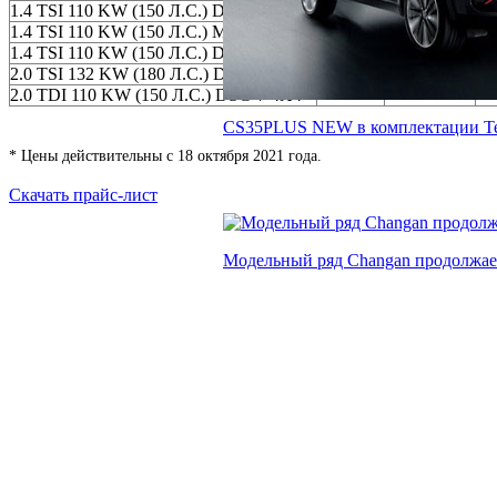
1.4 TSI 110 KW (150 Л.С.) DSG-6 4X2
—
—
—
1.4 TSI 110 KW (150 Л.С.) МКПП-6 4X4
—
—
—
1.4 TSI 110 KW (150 Л.С.) DSG-6 4X4
—
—
—
2.0 TSI 132 KW (180 Л.С.) DSG-7 4X4
—
—
—
2.0 TDI 110 KW (150 Л.С.) DSG-7 4X4
—
—
—
CS35PLUS NEW в комплектации Tech
* Цены действительны с 18 октября 2021 года.
Скачать прайс-лист
Модельный ряд Changan продолжае