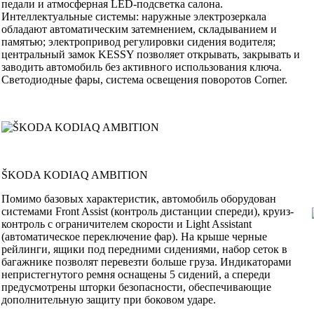
педали и атмосферная LED-подсветка салона.
Интеллектуальные системы: наружные электрозеркала
обладают автоматическим затемнением, складыванием и
памятью; электропривод регулировки сидения водителя;
центральный замок KESSY позволяет открывать, закрывать и
заводить автомобиль без активного использования ключа.
Светодиодные фары, система освещения поворотов Corner.
ŠKODA KODIAQ AMBITION
Помимо базовых характеристик, автомобиль оборудован
системами Front Assist (контроль дистанции спереди), круиз-
контроль с ограничителем скорости и Light Assistant
(автоматическое переключение фар). На крыше черные
рейлинги, ящики под передними сидениями, набор сеток в
багажнике позволят перевезти больше груза. Индикаторами
непристегнутого ремня оснащены 5 сидений, а спереди
предусмотрены шторки безопасности, обеспечивающие
дополнительную защиту при боковом ударе.