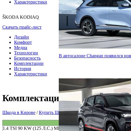
Характеристики
ŠKODA KODIAQ
Скачать прайс-лист
Дизайн
Комфорт
Медиа
Технологии
В автосалоне Changan появился но
Безопасность
Комплектации
История
Характеристики
Комплектации и цены ŠKOD
Шкода в Кирове
/
Купить Шкода в Кирове
/
ŠKODA KODIAQ
/
ACTIVE
AMBITION
S
1.4 TSI 90 KW (125 Л.С.) МКПП-6 4X2
—
—
—