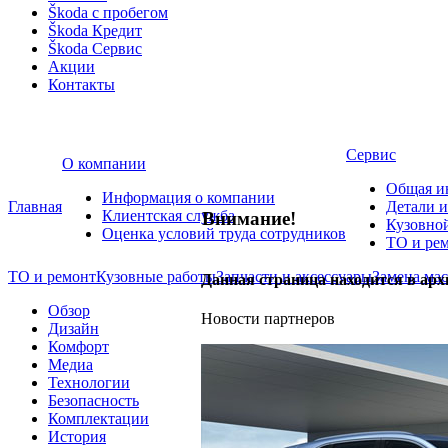
Škoda с пробегом
Škoda Кредит
Škoda Сервис
Акции
Контакты
Сервис
О компании
Общая и
Информация о компании
Главная
Детали и
Клиентская служба
Внимание!
Кузовно
Оценка условий труда сотрудников
ТО и ре
ТО и ремонт
Кузовные работы
Запчасти и аксессуары
Замена мас
Данная страница находится в арх
Обзор
Новости партнеров
Дизайн
Комфорт
Медиа
Технологии
Безопасность
Комплектации
История