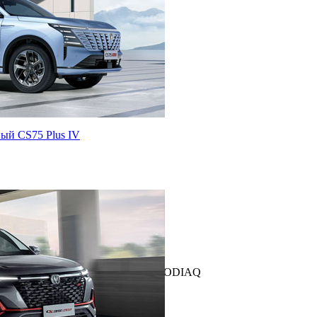
вый CS75 Plus IV
A KODIAQ
Комплектации и цены ŠKODA KODIAQ
TYLE