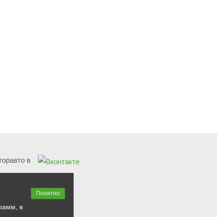
оравто в
Понятно
рамм, в