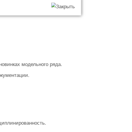
новинках модельного ряда.
окументации.
сциплинированность.