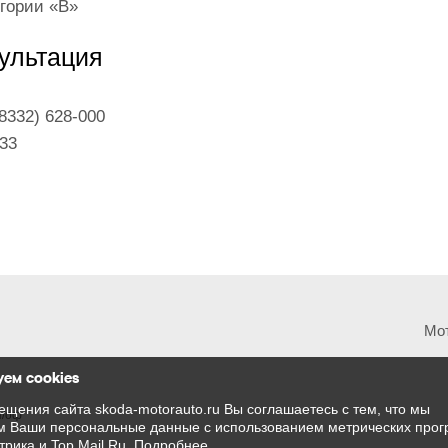
егории «B»
ультация
8332) 628-000
133
Мот
ем cookies
ещения сайта skoda-motorauto.ru Вы соглашаетесь с тем, что мы
п/оф
 Ваши персональные данные с использованием метрических прог
трика и Top.Mail.Ru.
Подробнее