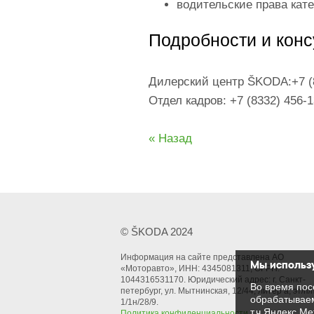
водительские права кат
Подробности и конс
Дилерский центр ŠKODA:+7 (
Отдел кадров: +7 (8332) 456-
« Назад
© ŠKODA 2024
Информация на сайте представлена АО
Мы использу
«Моторавто», ИНН: 4345081311, ОГРН:
1044316531170. Юридический адрес: г. Cанкт-
Во время пос
петербург, ул. Мытнинская, 12/44, литер а, эт/п/
обрабатываем
1/1н/28/9.
т.ч Яндекс.Ме
Политика конфиденциальности