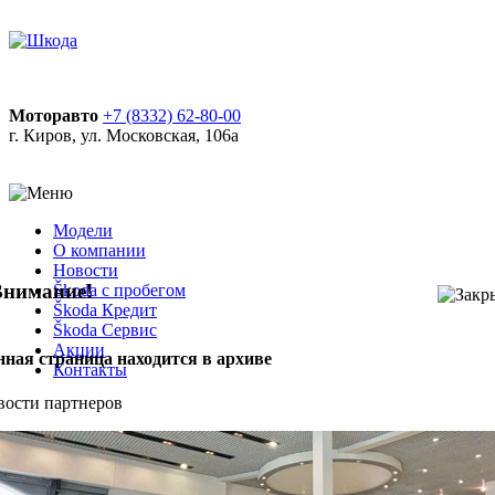
Моторавто
+7 (8332) 62-80-00
г. Киров, ул. Московская, 106а
Модели
О компании
Новости
Внимание!
Škoda с пробегом
Škoda Кредит
Škoda Сервис
Акции
нная страница находится в архиве
Контакты
вости партнеров
О компании
Сервис
Информация
Общая