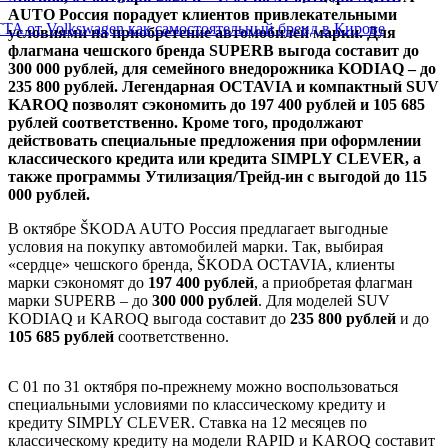
AUTO Россия порадует клиентов привлекательными
TA от Volkswagen как самостоятельный бренд в Кирове
условиями на приобретение автомобилей марки. Для
флагмана чешского бренда SUPERB выгода составит до
300 000 рублей, для семейного внедорожника KODIAQ – до
235 800 рублей. Легендарная OCTAVIA и компактный SUV
KAROQ позволят сэкономить до 197 400 рублей и 105 685
рублей соответственно. Кроме того, продолжают
действовать специальные предложения при оформлении
классического кредита или кредита SIMPLY CLEVER, а
также программы Утилизация/Трейд-ин с выгодой до 115
000 рублей.
В октябре ŠKODA AUTO Россия предлагает выгодные
условия на покупку автомобилей марки. Так, выбирая
«сердце» чешского бренда, ŠKODA OCTAVIA, клиенты
марки сэкономят до
197 400 рублей
, а приобретая флагман
марки SUPERB – до
300 000 рублей
. Для моделей SUV
KODIAQ и KAROQ выгода составит до
235 800 рублей
и до
105 685 рублей
соответственно.
С 01 по 31 октября по-прежнему можно воспользоваться
специальными условиями по классическому кредиту и
кредиту SIMPLY CLEVER. Ставка на 12 месяцев по
классическому кредиту на модели RAPID и KAROQ составит