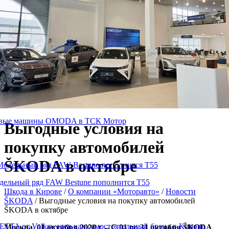
о компании
информация
Клиентская
Детали и
Гарантия
Корпор
Главная
служба
аксессуары
и
клиента
Оценка
Кузовной
поддержка
условий
ремонт
труда
ТО и
сотрудников
ремонт
ТО и
Кузовные
Запчасти и
Замена
ремонт
работы
аксессуары
масла
Моторавто
Официальный дилер в Кирове
вые машины OMODA в ТСК Мотор
Выгодные условия на
покупку автомобилей
ŠKODA в октябре
дельный ряд FAW Bestune пополнится T55
Шкода в Кирове
/
О компании «Моторавто»
/
Новости
ŠKODA
/
Выгодные условия на покупку автомобилей
ŠKODA в октябре
Москва, 01 октября 2020 г. – С 01 по 31 октября ŠKODA