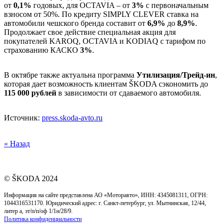
от
0,1%
годовых, для OCTAVIA – от
3%
с первоначальным
взносом от 50%. По кредиту SIMPLY CLEVER ставка на
автомобили чешского бренда составит от
6,9%
до
8,9%
.
Продолжает свое действие специальная акция для
покупателей KAROQ, OCTAVIA и KODIAQ с тарифом по
страхованию КАСКО
3%
.
В октябре также актуальна программа
Утилизация/Трейд-ин
,
которая дает возможность клиентам ŠKODA сэкономить до
115 000 рублей
в зависимости от сдаваемого автомобиля.
Источник:
press.skoda-avto.ru
« Назад
© ŠKODA 2024
Информация на сайте представлена АО «Моторавто», ИНН: 4345081311, ОГРН:
1044316531170. Юридический адрес: г. Cанкт-петербург, ул. Мытнинская, 12/44,
литер а, эт/п/п/оф 1/1н/28/9.
Политика конфиденциальности