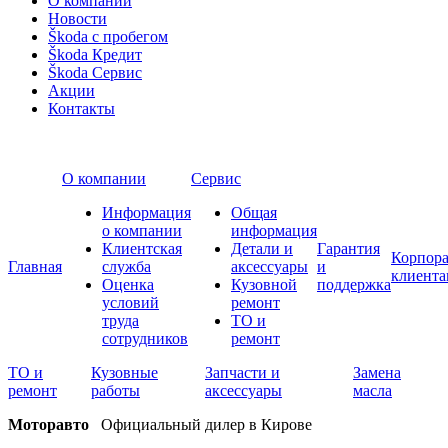
Новости
Škoda с пробегом
Škoda Кредит
Škoda Сервис
Акции
Контакты
О компании
Сервис
Информация
Общая
о компании
информация
Клиентская
Детали и
Гарантия
Корпор
Главная
служба
аксессуары
и
клиента
Оценка
Кузовной
поддержка
условий
ремонт
труда
ТО и
сотрудников
ремонт
ТО и
Кузовные
Запчасти и
Замена
ремонт
работы
аксессуары
масла
Моторавто
Официальный дилер в Кирове