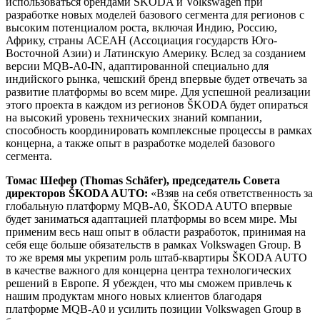
разработке новых моделей базового сегмента для регионов с
высоким потенциалом роста, включая Индию, Россию,
Африку, страны АСЕАН (Ассоциация государств Юго-
Восточной Азии) и Латинскую Америку. Вслед за созданием
версии MQB-A0-IN, адаптированной специально для
индийского рынка, чешский бренд впервые будет отвечать за
развитие платформы во всем мире. Для успешной реализации
этого проекта в каждом из регионов ŠKODA будет опираться
на высокий уровень технических знаний компании,
способность координировать комплексные процессы в рамках
концерна, а также опыт в разработке моделей базового
сегмента.
Томас Шефер
(Thomas Schäfer), председатель Совета
директоров ŠKODA AUTO:
«Взяв на себя ответственность за
глобальную платформу MQB-A0, ŠKODA AUTO впервые
будет заниматься адаптацией платформы во всем мире. Мы
применим весь наш опыт в области разработок, принимая на
себя еще больше обязательств в рамках Volkswagen Group. В
то же время мы укрепим роль штаб-квартиры ŠKODA AUTO
в качестве важного для концерна центра технологических
решений в Европе. Я убежден, что мы сможем привлечь к
нашим продуктам много новых клиентов благодаря
платформе MQB-A0 и усилить позиции Volkswagen Group в
базовом сегменте».