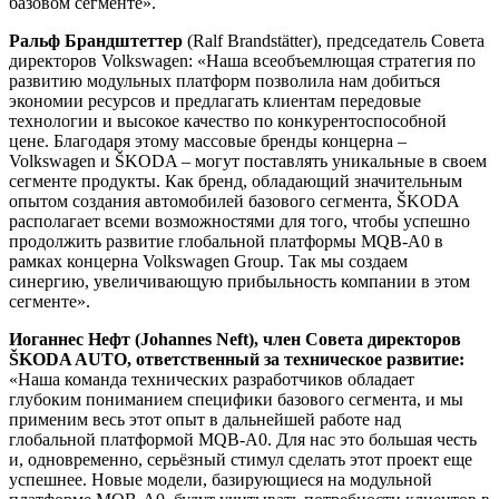
Ральф Брандштеттер
(Ralf Brandstätter), председатель Совета
директоров Volkswagen: «Наша всеобъемлющая стратегия по
развитию модульных платформ позволила нам добиться
экономии ресурсов и предлагать клиентам передовые
технологии и высокое качество по конкурентоспособной
цене. Благодаря этому массовые бренды концерна –
Volkswagen и ŠKODA – могут поставлять уникальные в своем
сегменте продукты. Как бренд, обладающий значительным
опытом создания автомобилей базового сегмента, ŠKODA
располагает всеми возможностями для того, чтобы успешно
продолжить развитие глобальной платформы MQB-A0 в
рамках концерна Volkswagen Group. Так мы создаем
синергию, увеличивающую прибыльность компании в этом
сегменте».
Иоганнес Нефт (Johannes Neft), член Совета директоров
ŠKODA AUTO, ответственный за техническое развитие:
«Наша команда технических разработчиков обладает
глубоким пониманием специфики базового сегмента, и мы
применим весь этот опыт в дальнейшей работе над
глобальной платформой MQB-A0. Для нас это большая честь
и, одновременно, серьёзный стимул сделать этот проект еще
успешнее. Новые модели, базирующиеся на модульной
платформе MQB-A0, будут учитывать потребности клиентов в