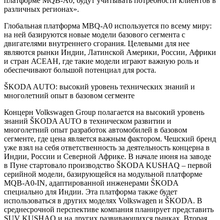
различных регионах».
Глобальная платформа MBQ-A0 используется по всему миру:
на ней базируются новые модели базового сегмента с
двигателями внутреннего сгорания. Целевыми для нее
являются рынки Индии, Латинской Америки, России, Африки
и стран АСЕАН, где такие модели играют важную роль и
обеспечивают большой потенциал для роста.
ŠKODA AUTO: высокий уровень технических знаний и
многолетний опыт в базовом сегменте
Концерн Volkswagen Group полагается на высокий уровень
знаний ŠKODA AUTO в техническом развитии и
многолетний опыт разработок автомобилей в базовом
сегменте, где цена является важным фактором. Чешский бренд
уже взял на себя ответственность за деятельность концерна в
Индии, России и Северной Африке. В начале июня на заводе
в Пуне стартовало производство ŠKODA KUSHAQ – первой
серийной модели, базирующейся на модульной платформе
MQB-A0-IN, адаптированной инженерами ŠKODA
специально для Индии. Эта платформа также будет
использоваться в других моделях Volkswagen и ŠKODA. В
среднесрочной перспективе компания планирует представить
SUV KUSHAQ и на других развивающихся рынках. Вторая
модель на базе платформы MQB-A0-IN дебютирует в Индии