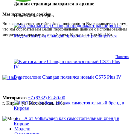
Данная страница находится в архиве
Мы используем cookies
Новости партнеров
Во время посещения сайта skoda-motorauto.ru Вы соглашаетесь с тем,
что мы обрабатываем Ваши персональные данные с использованием
метрических программ, в т.ч Яндекс.Метрика и Top.Mail.Ru.
Подробнее
Модельный ряд Changan продолжает расширяться
Понятно
В автосалоне Changan появился новый CS75 Plus IV
Моторавто
+7 (8332) 62-80-00
г. Киров, ул. Московская, 106а
JETTA от Volkswagen как самостоятельный бренд в
Кирове
Модели
О компании