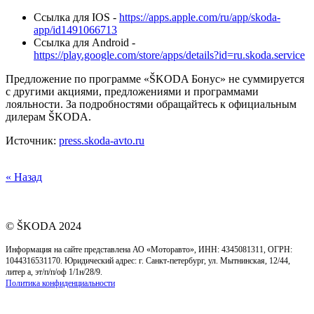
Ссылка для IOS -
https://apps.apple.com/ru/app/skoda-
app/id1491066713
Ссылка для Android -
https://play.google.com/store/apps/details?id=ru.skoda.service
Предложение по программе «ŠKODA Бонус» не суммируется
с другими акциями, предложениями и программами
лояльности. За подробностями обращайтесь к официальным
дилерам ŠKODA.
Источник:
press.skoda-avto.ru
« Назад
© ŠKODA 2024
Информация на сайте представлена АО «Моторавто», ИНН: 4345081311, ОГРН:
1044316531170. Юридический адрес: г. Cанкт-петербург, ул. Мытнинская, 12/44,
литер а, эт/п/п/оф 1/1н/28/9.
Политика конфиденциальности