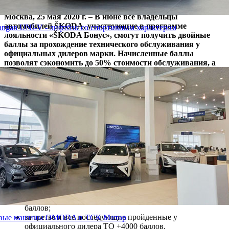
Москва, 25 мая 2020 г. – В июне все владельцы
автомобилей ŠKODA, участвующие в программе
ngan UNI-V - лифтбэк со спортивным характером
лояльности «ŠKODA Бонус», смогут получить двойные
баллы за прохождение технического обслуживания у
официальных дилеров марки. Начисленные баллы
позволят сэкономить до 50% стоимости обс
луживания, а
также оригинальных деталей и аксессуаров у любого
официального дилера ŠKODA.
С наступлением лета ŠKODA AUTO Россия порадует своих
клиентов выгодным предложением по программе «ŠKODA
Бонус». Пройдя в июне техническое обслуживание (ТО) у
официального дилера ŠKODA, владельцы автомобилей
чешской марки получат на свой виртуальный счет в 2 раза
больше бонусных баллов. Размер начислений будет зависеть
от суммарного количества пройденных у официального
дилера ТО:
за первое пройденное у официального дилера ТО будет
начислено +1000 баллов;
за второе пройденное у официального дилера ТО +2000
баллов;
за третье и все последующие пройденные у
вые машины OMODA в ТСК Мотор
официального дилера ТО +4000 баллов.