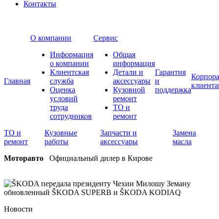
Контакты
О компании
Сервис
Информация
Общая
о компании
информация
Клиентская
Детали и
Гарантия
Корпор
Главная
служба
аксессуары
и
клиента
Оценка
Кузовной
поддержка
условий
ремонт
труда
ТО и
сотрудников
ремонт
ТО и
Кузовные
Запчасти и
Замена
ремонт
работы
аксессуары
масла
Моторавто
Официальный дилер в Кирове
Новости