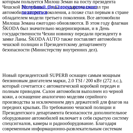
которым пользуется Милош Земан на посту президента
Модельный ряд Changan продолжает
Чешской Республики. Глава государства сменил три
расширяться
автомобиля второго поколения, а позже стал первым в стране
обладателем модели третьего поколения. Все автомобили
Милоша Земана ежегодно обновляются. В этом году флагман
ŠKODA был значительно модернизирован, и в День
государственности Чехии новинку передали президенту в
замке Ланы. ŠKODA AUTO также поставляет автомобили
чешской полиции и Президентскому департаменту
безопасности (Министерству внутренних дел).
Новый президентский SUPERB оснащен самым мощным
бензиновым двигателем марки, 2.0 TSI / 200 кВт (272 л.с.),
который сочетается с автоматической коробкой передач и
полным приводом. Салон автомобиля выполнен из черной
кожи, а оснащение аналогично моделям серийного
производства за исключением двух держателей для флагов на
передних крыльях. По требованию чешской полиции и
Президентского департамента безопасности дополнительное
оборудование автомобилей включает в себя скрытую систему
спецсигналов, камеры и радиооборудование. Благодаря
современным информационно-развлекательным системам