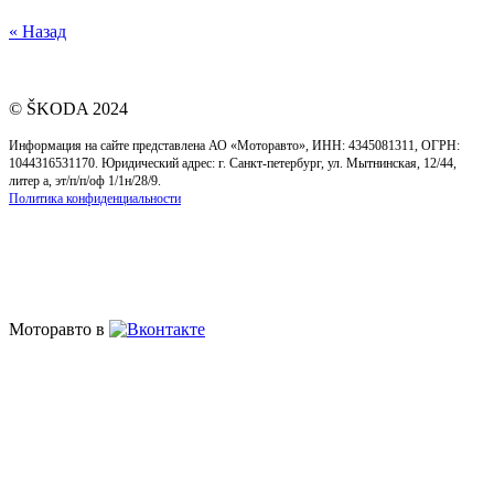
« Назад
© ŠKODA 2024
Информация на сайте представлена АО «Моторавто», ИНН: 4345081311, ОГРН:
1044316531170. Юридический адрес: г. Cанкт-петербург, ул. Мытнинская, 12/44,
литер а, эт/п/п/оф 1/1н/28/9.
Политика конфиденциальности
Моторавто в