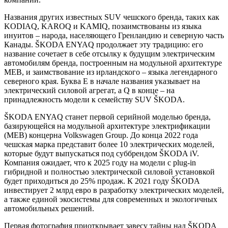
Названия других известных SUV чешского бренда, таких как
KODIAQ, KAROQ и KAMIQ, позаимствованы из языка
инуитов – народа, населяющего Гренландию и северную часть
Канады. ŠKODA ENYAQ продолжает эту традицию: его
название сочетает в себе отсылку к будущим электрическим
автомобилям бренда, построенным на модульной архитектуре
MEB, и заимствование из ирландского – языка легендарного
северного края. Буква E в начале названия указывает на
электрический силовой агрегат, а Q в конце – на
принадлежность модели к семейству SUV ŠKODA.
ŠKODA ENYAQ станет первой серийной моделью бренда,
базирующейся на модульной архитектуре электрификации
(MEB) концерна Volkswagen Group. До конца 2022 года
чешская марка представит более 10 электрических моделей,
которые будут выпускаться под суббрендом ŠKODA iV.
Компания ожидает, что к 2025 году на модели с plug-in
гибридной и полностью электрической силовой установкой
будет приходиться до 25% продаж. К 2021 году ŠKODA
инвестирует 2 млрд евро в разработку электрических моделей,
а также единой экосистемы для современных и экологичных
автомобильных решений.
Первая фотография приоткрывает завесу тайны над ŠKODA
ENYAQ. На снимке изображена надпись ENYAQ,