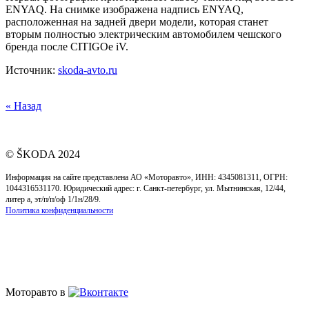
расположенная на задней двери модели, которая станет
вторым полностью электрическим автомобилем чешского
бренда после CITIGOe iV.
Источник:
skoda-avto.ru
« Назад
© ŠKODA 2024
Информация на сайте представлена АО «Моторавто», ИНН: 4345081311, ОГРН:
1044316531170. Юридический адрес: г. Cанкт-петербург, ул. Мытнинская, 12/44,
литер а, эт/п/п/оф 1/1н/28/9.
Политика конфиденциальности
Моторавто в