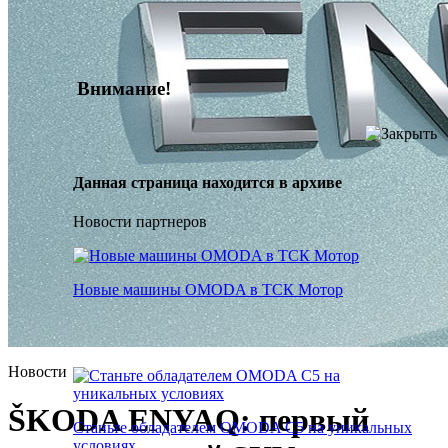
Внимание!
Данная страница находится в архиве
Новости партнеров
Новые машины OMODA в ТСК Мотор
Новости
ŠKODA ENYAQ: первый
Станьте обладателем OMODA C5 на уникальных
электрический SUV чешского
условиях