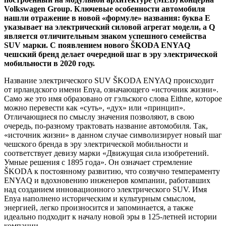
Volkswagen Group. Ключевые особенности автомобиля
нашли отражение в новой «формуле» названия: буква E
указывает на электрический силовой агрегат модели, а Q
является отличительным знаком успешного семейства
SUV марки. С появлением нового ŠKODA ENYAQ
чешский бренд делает очередной шаг в эру электрической
мобильности в 2020 году.
Название электрического SUV ŠKODA ENYAQ происходит
от ирландского имени Enya, означающего «источник жизни».
Само же это имя образовано от гэльского слова Eithne, которое
можно перевести как «суть», «дух» или «принцип».
Отличающиеся по смыслу значения позволяют, в свою
очередь, по-разному трактовать название автомобиля. Так,
«источник жизни» в данном случае символизирует новый шаг
чешского бренда в эру электрической мобильности и
соответствует девизу марки «Движущая сила изобретений.
Умные решения с 1895 года». Он означает стремление
ŠKODA к постоянному развитию, что созвучно темпераменту
ENYAQ и вдохновению инженеров компании, работавших
над созданием инновационного электрического SUV. Имя
Enya наполнено историческим и культурным смыслом,
энергией, легко произносится и запоминается, а также
идеально подходит к началу новой эры в 125-летней истории
компании.