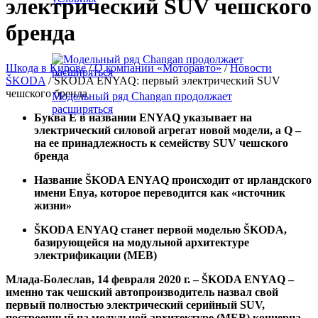
бренда
Шкода в Кирове
/
О компании «Моторавто»
/
Новости
ŠKODA
/
ŠKODA ENYAQ: первый электрический SUV
чешского бренда
Модельный ряд Changan продолжает
Буква Е в названии ENYAQ указывает на
расширяться
электрический силовой агрегат новой модели, а Q –
на ее принадлежность к семейству SUV чешского
бренда
Название ŠKODA ENYAQ происходит от ирландского
имени Enya, которое переводится как «источник
жизни»
ŠKODA ENYAQ станет первой моделью ŠKODA,
базирующейся на модульной архитектуре
электрификации (MEB)
Млада-Болеслав, 14 февраля 2020 г. – ŠKODA ENYAQ –
именно так чешский автопроизводитель назвал свой
первый полностью электрический серийный SUV,
построенный на модульной архитектуре (MEB) концерна