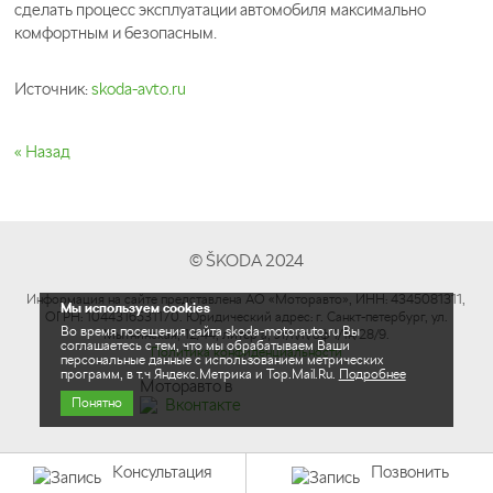
сделать процесс эксплуатации автомобиля максимально
комфортным и безопасным.
Источник:
skoda-avto.ru
« Назад
© ŠKODA 2024
Информация на сайте представлена АО «Моторавто», ИНН: 4345081311,
Мы используем cookies
ОГРН: 1044316531170. Юридический адрес: г. Cанкт-петербург, ул.
Во время посещения сайта skoda-motorauto.ru Вы
Мытнинская, 12/44, литер а, эт/п/п/оф 1/1н/28/9.
соглашаетесь с тем, что мы обрабатываем Ваши
Политика конфиденциальности
персональные данные с использованием метрических
программ, в т.ч Яндекс.Метрика и Top.Mail.Ru.
Подробнее
Моторавто в
Понятно
Консультация
Позвонить