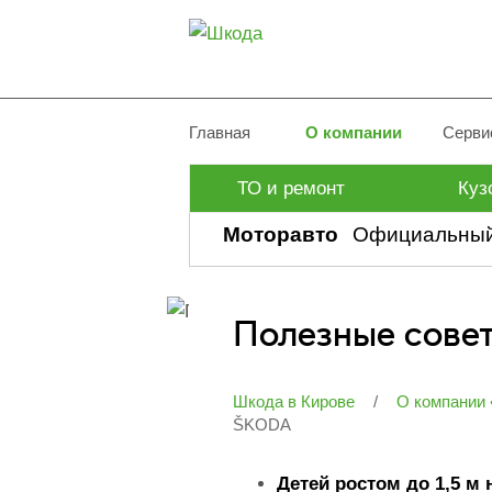
Главная
О компании
Серви
ТО и ремонт
Куз
Моторавто
Официальный
Полезные совет
Новости
Шкода в Кирове
/
О компании
ŠKODA
Детей ростом до 1,5 м