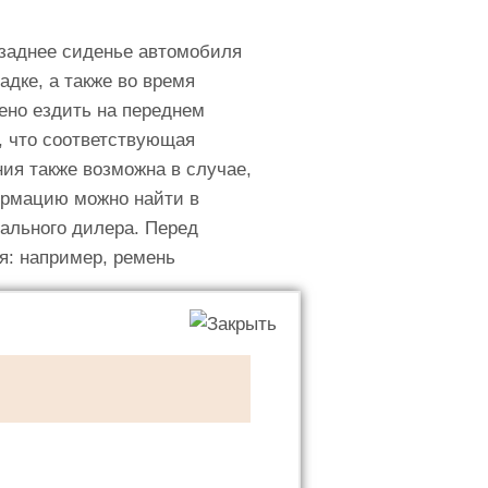
 заднее сиденье автомобиля
адке, а также во время
ено ездить на переднем
, что соответствующая
ия также возможна в случае,
ормацию можно найти в
иального дилера. Перед
я: например, ремень
пасности автомобиля или
вляются в разъемы ISOFIX,
ысокий уровень
ния. Для того, чтобы
 третью точку крепления,
честве этой третьей точки