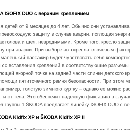
A ISOFIX DUO с верхним креплением
я детей от 9 месяцев до 4 лет. Обычно они устанавлив
ревосходную защиту в случае аварии, поглощая энерги
как голова и шея, невредимыми. Кроме того, кресло защ
ону при аварии. При выборе автокресла ключевым факто
 маленький пассажир будет чувствовать себя комфортно
я со вставления креплений в соответствующие разъемы 
ющей якорной точке на задней части спинки детского кр
помощи пятиточечного ремня безопасности. При этом м
пример, толстую зимнюю куртку – однако ее можно рас
сти от тела. Это обеспечит надежную фиксацию в случа
ел группы 1 ŠKODA предлагает линейку ISOFIX DUO с в
ODA Kidfix XP и ŠKODA Kidfix XP II