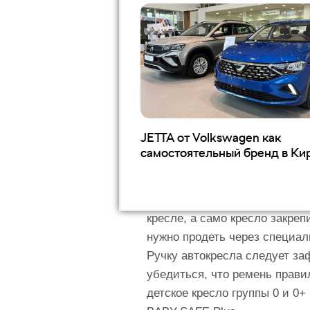
фиксации предусмотрены вер
Оставаясь верным концепции
комфорте всех членов семьи
детских автокресел. Все они
ряд серьезных испытаний, вк
Автокресла группы 0 и 0+:
JETTA от Volkswagen как
самостоятельный бренд в Ки
Детские автокресла делятся 
13 кг. Эти кресла-люльки у
защиту спины и шеи младенц
кресле, а само кресло закре
нужно продеть через специал
Ручку автокресла следует за
убедиться, что ремень прави
детское кресло группы 0 и 0