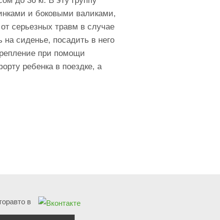
ом до 36 кг. В эту группу
пинками и боковыми валиками,
 от серьезных травм в случае
 на сиденье, посадить в него
крепление при помощи
орту ребенка в поездке, а
оравто в