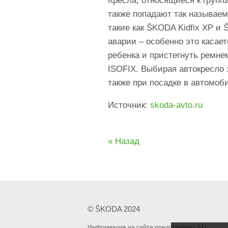
Кресла, относящиеся к группа
также попадают так называем
такие как ŠKODA Kidfix XP и
аварии – особенно это касает
ребенка и пристегнуть ремне
ISOFIX. Выбирая автокресло 
также при посадке в автомоби
Источник:
skoda-avto.ru
« Назад
© ŠKODA 2024
Информация на сайте представлена АО