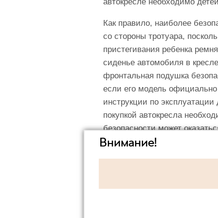
автокресле необходимо детей
Как правило, наиболее безоп
со стороны тротуара, посколь
пристегивания ребенка ремн
сиденье автомобиля в кресле
фронтальная подушка безопас
если его модель официально
инструкции по эксплуатации 
покупкой автокресла необход
безопасности может оказать
Внимание!
Детское кресло можно закреп
систему ISOFIX. Последняя с
расположенные между подушк
безопасности, а простота ее
максимально надежно зафикси
которая обычно расположена 