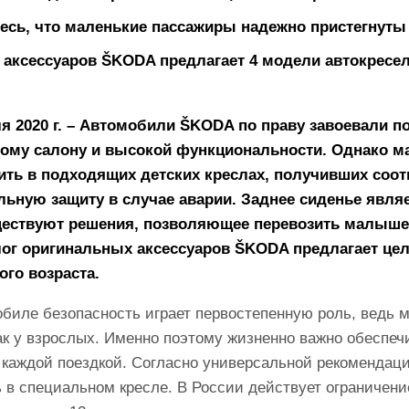
есь, что маленькие пассажиры надежно пристегнуты
аксессуаров ŠKODA предлагает 4 модели автокресел
я 2020 г. – Автомобили ŠKODA по праву завоевали п
ому салону и высокой функциональности. Однако м
ить в подходящих детских креслах, получивших соо
ьную защиту в случае аварии. Заднее сиденье явл
ществуют решения, позволяющее перевозить малыше
лог оригинальных аксессуаров ŠKODA предлагает цел
го возраста.
обиле безопасность играет первостепенную роль, ведь 
 как у взрослых. Именно поэтому жизненно важно обеспе
каждой поездкой. Согласно универсальной рекомендации
ь в специальном кресле. В России действует ограничение