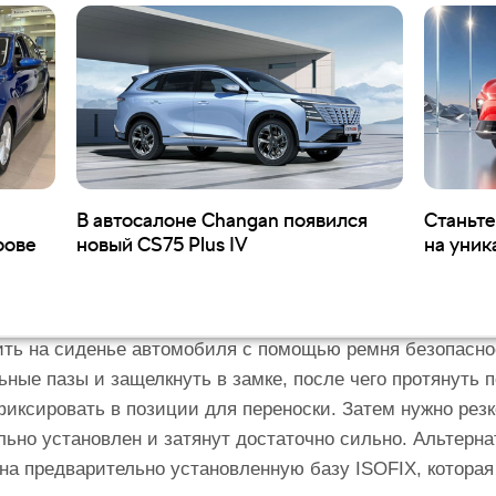
хние якоря креплений на задних сиденьях.
 ŠKODA FAMILY, чешский бренд заботится о самом глав
, поэтому для маленьких путешественников ŠKODA пред
 соответствуют современным европейским стандартам б
лючая краш-тесты Euro NCAP и проверку на пожарную б
 ŠKODA BABY-SAFE Plus
В автосалоне Changan появился
Станьт
рове
новый CS75 Plus IV
на уник
на пять групп. Группа 0 и 0+ предназначена для новоро
станавливаются исключительно против хода движения, о
а в случае экстренного торможения. Сначала необходим
пить на сиденье автомобиля с помощью ремня безопасно
ьные пазы и защелкнуть в замке, после чего протянуть 
фиксировать в позиции для переноски. Затем нужно резк
льно установлен и затянут достаточно сильно. Альтерна
+ на предварительно установленную базу ISOFIX, котора