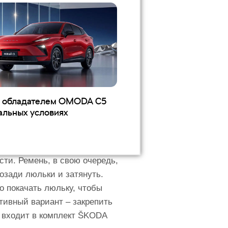
ном – безопасности и
лагает целую линейку
езопасности (ECE) и прошли
езопасность.
е обладателем OMODA C5
альных условиях
жденных и младенцев весом до
беспечивая наибольшую
о зафиксировать ребенка в
сти. Ремень, в свою очередь,
позади люльки и затянуть.
о покачать люльку, чтобы
тивный вариант – закрепить
я входит в комплект ŠKODA