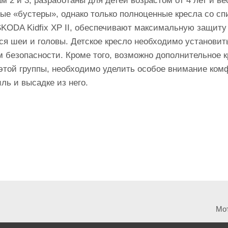
м 2 и 3, разработаны для детей возрастом от 4 лет и вес
ые «бустеры», однако только полноценные кресла со с
 ŠKODA Kidfix XP II, обеспечивают максимальную защиту
ся шеи и головы. Детское кресло необходимо установить
м безопасности. Кроме того, возможно дополнительное 
этой группы, необходимо уделить особое внимание комф
ль и высадке из него.
Мот