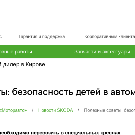
с
Гарантия и поддержка
Корпоративным клиент
овные работы
Запчасти и аксессуары
 дилер в Кирове
ы: безопасность детей в авт
 «Моторавто»
/
Новости ŠKODA
/
Полезные советы: безоп
 необходимо перевозить в специальных креслах