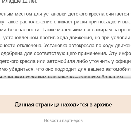
 младше 12 лет.
асным местом для установки детского кресла считается
ку такое расположение снижает риски при посадке и выс
ями безопасности. Также маленьким пассажирам разреш
, установленном против хода движения, но при условии
ности отключена. Установка автокресла по ходу движен
 одобрена для соответствующего применения. Эту инф
детского кресла или автомобиля либо уточнить у офиц
имо убедиться, что оно подходит для вашего автомобил
ся слишком коротким или кресло – слишком большим.
ить, используя стандартный трехточечный ремень безо
остоит из двух креплений на автокресле, которые вста
Данная страница находится в архиве
ой и спинкой сиденья. Система ISOFIX обеспечивает в
 использования минимизирует риск неправильного крепле
Новости партнеров
ровать детское кресло, система имеет дополнительную
в зоне ног перед сиденьем. На автомобилях ŠKODA в ка