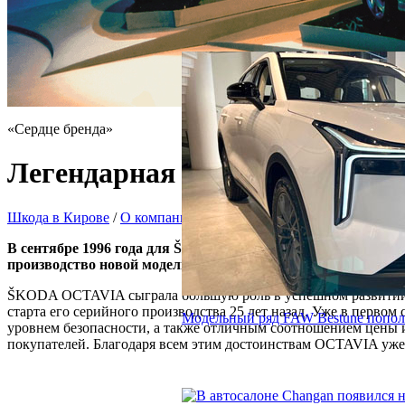
«Сердце бренда»
Легендарная ŠKODA OCTAVIA:
Шкода в Кирове
/
О компании «Моторавто»
/
Новости ŠKODA
В сентябре 1996 года для ŠKODA AUTO началась новая эра.
производство новой модели, сыгравшей важную роль в и
ŠKODA OCTAVIA сыграла большую роль в успешном развитии Š
старта его серийного производства 25 лет назад. Уже в перв
Модельный ряд FAW Bestune попол
уровнем безопасности, а также отличным соотношением цены 
покупателей. Благодаря всем этим достоинствам OCTAVIA уже ч