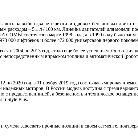
гались на выбор два четырехцилиндровых бензиновых двигателя (
алым расходом – 5,1 л / 100 км. Линейка двигателей для модели
VIA COMBI состоялся в марте 1998 года, а в 1999 году было зап
973 000 лифтбеков и более 472 000 универсалов первого покол
 с 2004 по 2013 год, стало еще более успешным. Оно отличало
с непосредственным впрыском топлива и автоматической (робот
 по 2020 год, а 11 ноября 2019 года состоялась мировая премье
дежных моторов. В России модель доступна с тремя вариантами дв
нию с предшественницей, а безопасность и техническое оснащен
 и Style Plus.
 сумела завоевать прочные позиции в своем сегменте, подтве