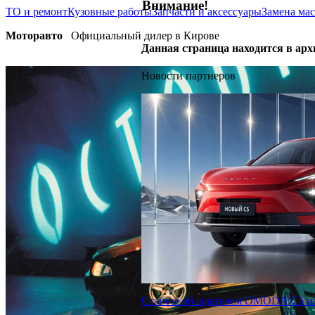
Внимание!
ТО и ремонт
Кузовные работы
Запчасти и аксессуары
Замена мас
Моторавто
Официальный дилер в Кирове
Данная страница находится в арх
Новости партнеров
Станьте обладателем OMODA C5 на