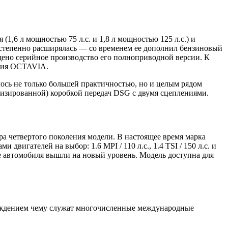
1,6 л мощностью 75 л.с. и 1,8 л мощностью 125 л.с.) и
 постепенно расширялась — со временем ее дополнил бензиновый
ущено серийное производство его полноприводной версии. К
ения OCTAVIA.
сь не только большей практичностью, но и целым рядом
изированной) коробкой передач DSG с двумя сцеплениями.
ра четвертого поколения модели. В настоящее время марка
игателей на выбор: 1.6 MPI / 110 л.с., 1.4 TSI / 150 л.с. и
ие автомобиля вышли на новый уровень. Модель доступна для
рждением чему служат многочисленные международные