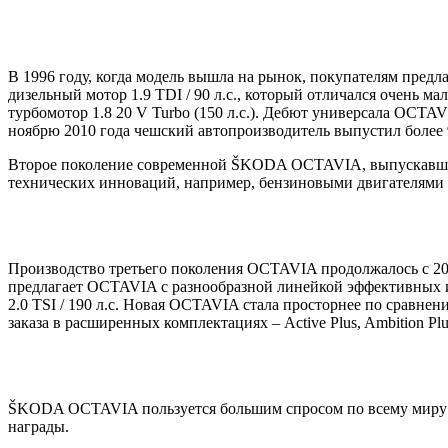
В 1996 году, когда модель вышла на рынок, покупателям предла
дизельный мотор 1.9 TDI / 90 л.с., который отличался очень м
турбомотор 1.8 20 V Turbo (150 л.с.). Дебют универсала OCTA
ноябрю 2010 года чешский автопроизводитель выпустил более 
Второе поколение современной ŠKODA OCTAVIA, выпускавшееся
технических инноваций, например, бензиновыми двигателями 
Производство третьего поколения OCTAVIA продолжалось с 2012
предлагает OCTAVIA с разнообразной линейкой эффективных и на
2.0 TSI / 190 л.с. Новая OCTAVIA стала просторнее по сравне
заказа в расширенных комплектациях – Active Plus, Ambition Plus
ŠKODA OCTAVIA пользуется большим спросом по всему миру и
награды.