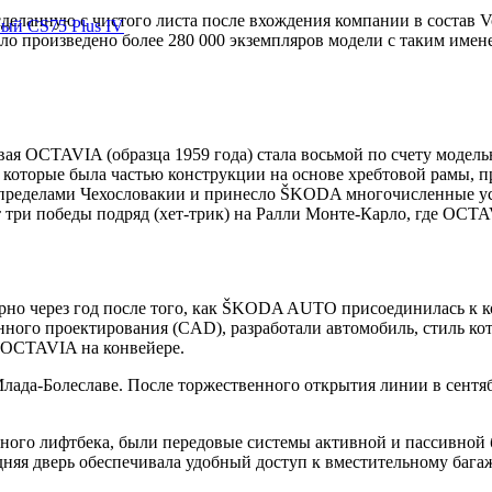
еланную с чистого листа после вхождения компании в состав V
вый CS75 Plus IV
о произведено более 280 000 экземпляров модели с таким имене
ервая OCTAVIA (образца 1959 года) стала восьмой по счету мод
оторые была частью конструкции на основе хребтовой рамы, пр
ределами Чехословакии и принесло ŠKODA многочисленные успех
 три победы подряд (хет-трик) на Ралли Монте-Карло, где OCTAV
рно через год после того, как ŠKODA AUTO присоединилась к ко
ванного проектирования (CAD), разработали автомобиль, стиль к
 OCTAVIA на конвейере.
Млада-Болеславе. После торжественного открытия линии в сентяб
ого лифтбека, были передовые системы активной и пассивной б
няя дверь обеспечивала удобный доступ к вместительному багажн