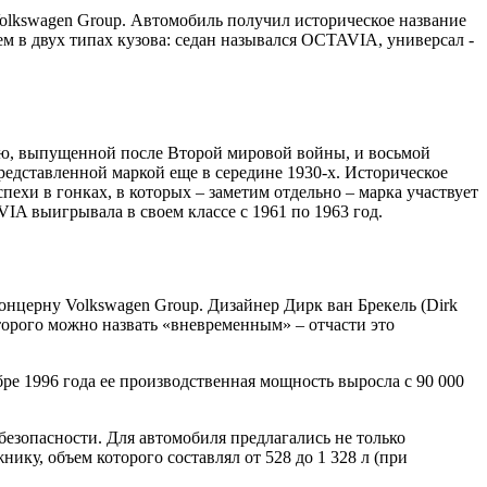
olkswagen Group. Автомобиль получил историческое название
м в двух типах кузова: седан назывался OCTAVIA, универсал -
елью, выпущенной после Второй мировой войны, и восьмой
едставленной маркой еще в середине 1930-х. Историческое
и в гонках, в которых – заметим отдельно – марка участвует
IA выигрывала в своем классе с 1961 по 1963 год.
нцерну Volkswagen Group. Дизайнер Дирк ван Брекель (Dirk
оторого можно назвать «вневременным» – отчасти это
ре 1996 года ее производственная мощность выросла с 90 000
езопасности. Для автомобиля предлагались не только
ику, объем которого составлял от 528 до 1 328 л (при