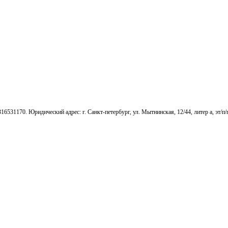
1170. Юридический адрес: г. Cанкт-петербург, ул. Мытнинская, 12/44, литер а, эт/п/п