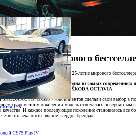
 25-летие мирового бестселл
/
Легендарная ŠKODA OCTAVIA: 25-летие мирового бестселлер
 В Млада-Болеславе открылась одна из самых современных п
стории компании. Начался выпуск ŠKODA OCTAVIA.
KODA AUTO. Около 7 млн клиентов сделали свой выбор в поль
ом своем современном поколении модель отличалась невероятны
нится T55
и качества. И каждое последующее поколение становилось все 
етверть века носит звание «сердца бренда».