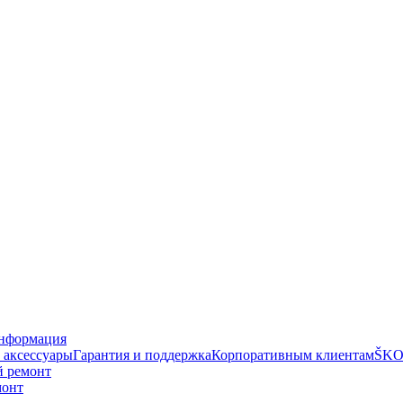
нформация
 аксессуары
Гарантия и поддержка
Корпоративным клиентам
ŠKO
й ремонт
монт