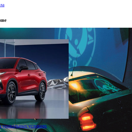
ла
иве
 уникальных условиях