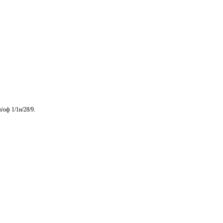
/оф 1/1н/28/9.