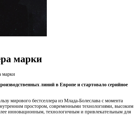
ера марки
а марки
роизводственных линий в Европе и стартовало серийное
зу мирового бестселлера из Млада-Болеслава с момента
м внутренним простором, современными технологиями, высоким
более инновационным, технологичным и привлекательным для