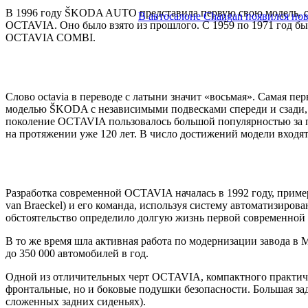
В 1996 году ŠKODA AUTO представила первую свою модель, сд
В автосалоне Changan появился но
OCTAVIA. Оно было взято из прошлого. C 1959 по 1971 год был
OCTAVIA COMBI.
Слово octavia в переводе с латыни значит «восьмая». Самая п
моделью ŠKODA с независимыми подвесками спереди и сзади, к
поколение OCTAVIA пользовалось большой популярностью за п
на протяжении уже 120 лет. В число достижений модели входят
Разработка современной OCTAVIA началась в 1992 году, приме
van Braeckel) и его команда, используя систему автоматизиро
обстоятельство определило долгую жизнь первой современной
В то же время шла активная работа по модернизации завода в 
до 350 000 автомобилей в год.
Одной из отличительных черт OCTAVIA, компактного практичн
фронтальные, но и боковые подушки безопасности. Большая зад
сложенных задних сиденьях).