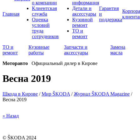
о компании
информация
Клиентская
Детали и
Гарантия
Корпор
Главная
служба
аксессуары
и
клиента
Оценка
Кузовной
поддержка
условий
ремонт
труда
ТО и
сотрудников
ремонт
ТО и
Кузовные
Запчасти и
Замена
ремонт
работы
аксессуары
масла
Моторавто
Официальный дилер в Кирове
Весна 2019
Шкода в Кирове
/
Мир ŠKODA
/
Журнал ŠKODA Magazine
/
Весна 2019
« Назад
© ŠKODA 2024