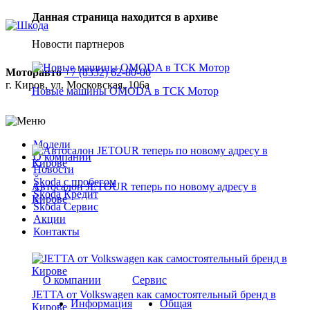
Данная страница находится в архиве
Новости партнеров
Моторавто
+7 (8332) 62-80-00
г. Киров, ул. Московская, 106а
Новые машины OMODA в ТСК Мотор
Модели
О компании
Новости
Škoda с пробегом
Автосалон JETOUR теперь по новому адресу в
Škoda Кредит
Кирове
Škoda Сервис
Акции
Контакты
О компании
Сервис
JETTA от Volkswagen как самостоятельный бренд в
Информация
Общая
Кирове